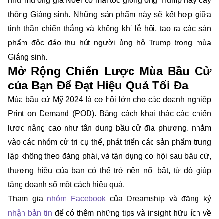
như mũ ông già Noel có mái tóc giống ông Trump hay cây
thông Giáng sinh. Những sản phẩm này sẽ kết hợp giữa
tinh thần chiến thắng và không khí lễ hội, tạo ra các sản
phẩm độc đáo thu hút người ủng hộ Trump trong mùa
Giáng sinh.
Mở Rộng Chiến Lược Mùa Bầu Cử
của Bạn Để Đạt Hiệu Quả Tối Đa
Mùa bầu cử Mỹ 2024 là cơ hội lớn cho các doanh nghiệp
Print on Demand (POD). Bằng cách khai thác các chiến
lược nâng cao như tận dụng bầu cử địa phương, nhắm
vào các nhóm cử tri cụ thể, phát triển các sản phẩm trung
lập không theo đảng phái, và tận dụng cơ hội sau bầu cử,
thương hiệu của bạn có thể trở nên nổi bật, từ đó giúp
tăng doanh số một cách hiệu quả.
Tham gia
nhóm Facebook
của Dreamship và
đăng ký
nhận bản tin
để có thêm những tips và insight hữu ích về