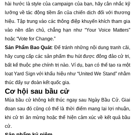
hài hước là style của campaign của bạn, hãy cân nhắc kỹ
lưỡng về tác động tiềm ẩn của chiến dịch đối với thương
hiệu. Tập trung vào các thông điệp khuyến khích tham gia
vào nền dân chủ, chẳng hạn như “Your Voice Matters”
hoặc “Vote for Change.”
Sản Phẩm Bao Quát
: Để tránh những nội dung tranh cãi,
hãy cung cấp các sản phẩm thu hút được đông đảo cử tri,
bất kể thuộc phe chính trị nào. Ví dụ, bạn có thể tạo ra một
loạt Yard Sign với khẩu hiệu như “United We Stand” nhằm
thúc đẩy sự đoàn kết quốc gia.
Cơ hội sau bầu cử
Mùa bầu cử không kết thúc ngay sau Ngày Bầu Cử. Giai
đoạn sau đó cũng có thể là thời điểm mang lại lợi nhuận,
khi cử tri ăn mừng hoặc thể hiện cảm xúc về kết quả bầu
cử.
Sản phẩm kỷ niệm