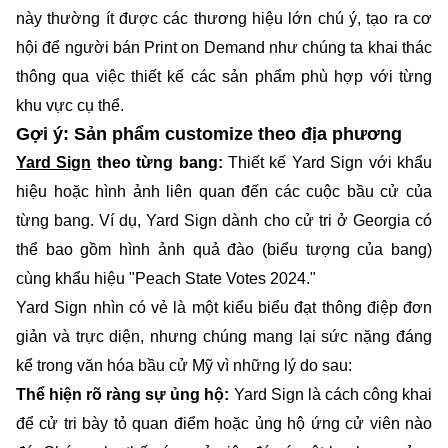
này thường ít được các thương hiệu lớn chú ý, tạo ra cơ
hội để người bán Print on Demand như chúng ta khai thác
thông qua việc thiết kế các sản phẩm phù hợp với từng
khu vực cụ thể.
Gợi ý: Sản phẩm customize theo địa phương
Yard Sign
theo từng bang:
Thiết kế Yard Sign với khẩu
hiệu hoặc hình ảnh liên quan đến các cuộc bầu cử của
từng bang. Ví dụ, Yard Sign dành cho cử tri ở Georgia có
thể bao gồm hình ảnh quả đào (biểu tượng của bang)
cùng khẩu hiệu "Peach State Votes 2024."
Yard Sign nhìn có vẻ là một kiểu biểu đạt thông điệp đơn
giản và trực diện, nhưng chúng mang lại sức nặng đáng
kể trong văn hóa bầu cử Mỹ vì những lý do sau:
Thể hiện rõ ràng sự ủng hộ:
Yard Sign là cách công khai
để cử tri bày tỏ quan điểm hoặc ủng hộ ứng cử viên nào