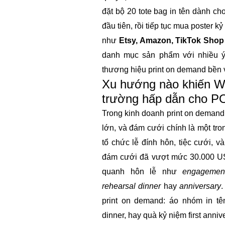
đặt bộ 20 tote bag in tên dành ch
đầu tiên, rồi tiếp tục mua poster k
như
Etsy, Amazon, TikTok Shop
danh mục sản phẩm với nhiều ý
thương hiệu print on demand bền 
Xu hướng nào khiến We
trường hấp dẫn cho 
Trong kinh doanh print on demand
lớn, và đám cưới chính là một tro
tổ chức lễ đính hôn, tiệc cưới, và
đám cưới đã vượt mức 30.000 USD
quanh hôn lễ như
engagement
rehearsal dinner
hay
anniversary
print on demand: áo nhóm in tên
dinner, hay quà kỷ niệm first anniv