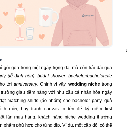
e
.
 gói gọn trong một ngày trọng đại mà còn trải dài qua
ty (lễ đính hôn)
,
bridal shower
,
bachelor/bachelorette
ho tới
anniversary
. Chính vì vậy,
wedding niche
trong
ị trường giàu tiềm năng với nhu cầu cá nhân hóa ngày
t matching shirts (áo nhóm) cho bachelor party, quà
ách mời, hay tranh canvas in tên để kỷ niệm first
một lần mua hàng, khách hàng niche wedding thường
n phẩm phù hợp cho từng dịp. Ví dụ, một cặp đôi có thể