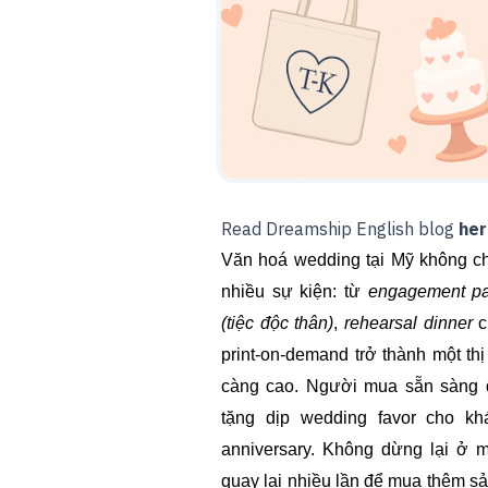
Read Dreamship English blog
her
Văn hoá wedding tại Mỹ không chỉ
nhiều sự kiện: từ
engagement par
(tiệc độc thân)
,
rehearsal dinner
c
print-on-demand trở thành một th
càng cao. Người mua sẵn sàng đặ
tặng dịp wedding favor cho kh
anniversary. Không dừng lại ở 
quay lại nhiều lần để mua thêm sả