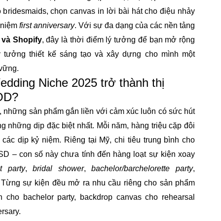
o bridesmaids, chọn canvas in lời bài hát cho điệu nhảy
ỷ niệm
first anniversary
. Với sự đa dạng của các nền tảng
 và Shopify
, đây là thời điểm lý tưởng để bạn mở rộng
 tưởng thiết kế sáng tạo và xây dựng cho mình một
vững.
dding Niche 2025 trở thành thị
POD?
, những sản phẩm gắn liền với cảm xúc luôn có sức hút
ng những dịp đặc biệt nhất. Mỗi năm, hàng triệu cặp đôi
 các dịp kỷ niệm. Riêng tại Mỹ, chi tiêu trung bình cho
 – con số này chưa tính đến hàng loạt sự kiện xoay
 party
,
bridal shower
,
bachelor/barchelorette party
,
. Từng sự kiện đều mở ra nhu cầu riêng cho sản phẩm
 cho bachelor party, backdrop canvas cho rehearsal
ersary.