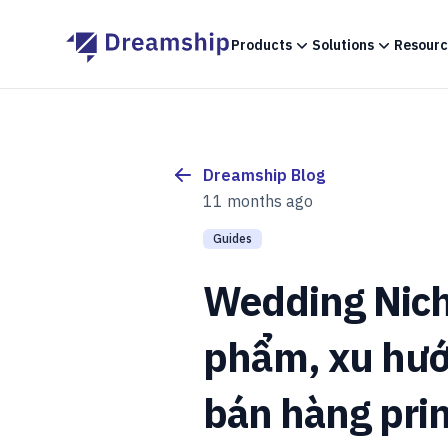
Products
Solutions
Resourc
Dreamship Blog
11 months ago
Guides
Wedding Nich
phẩm, xu hư
bán hàng pri