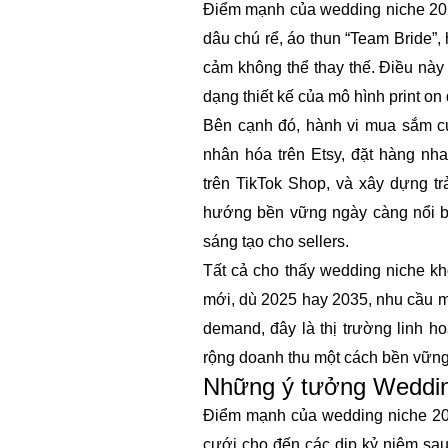
Điểm mạnh
của wedding niche 20
dâu chú rể, áo thun “Team Bride”, 
cảm không thể thay thế. Điều này 
dạng thiết kế của mô hình print o
Bên cạnh đó, hành vi mua sắm cư
nhân hóa trên Etsy, đặt hàng n
trên TikTok Shop, và xây dựng tr
hướng bền vững ngày càng nổi bậ
sáng tạo cho sellers.
Tất cả cho thấy wedding niche k
mới, dù 2025 hay 2035, nhu cầu m
demand, đây là thị trường linh h
rộng doanh thu một cách bền vững
Những ý tưởng Weddin
Điểm mạnh của
wedding niche 2
cưới cho đến các dịp kỷ niệm sau