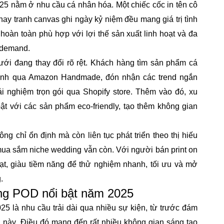
25 nằm ở nhu cầu cá nhân hóa. Một chiếc cốc in tên cô
hay tranh canvas ghi ngày kỷ niệm đều mang giá trị tình
hoàn toàn phù hợp với lợi thế sản xuất linh hoạt và đa
n demand.
ới đang thay đổi rõ rệt. Khách hàng tìm sản phẩm cá
hanh qua Amazon Handmade, đón nhận các trend ngắn
ải nghiệm trọn gói qua Shopify store. Thêm vào đó, xu
t với các sản phẩm eco-friendly, tạo thêm không gian
hông chỉ ổn định mà
còn liên tục phát triển theo thị hiếu
ua sắm niche wedding vẫn còn. Với người bán print on
oạt, giàu tiềm năng để thử nghiệm nhanh, tối ưu và mở
.
g POD nổi bật năm 2025
025
là nhu cầu trải dài qua nhiều sự kiện, từ trước đám
 này. Điều đó mang đến rất nhiều không gian sáng tạo