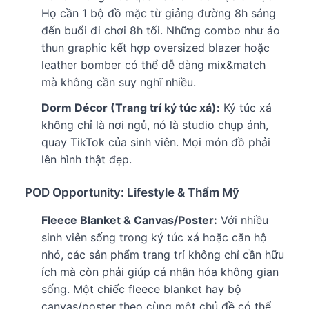
Họ cần 1 bộ đồ mặc từ giảng đường 8h sáng
đến buổi đi chơi 8h tối. Những combo như áo
thun graphic kết hợp oversized blazer hoặc
leather bomber có thể dễ dàng mix&match
mà không cần suy nghĩ nhiều.
Dorm Décor (Trang trí ký túc xá):
Ký túc xá
không chỉ là nơi ngủ, nó là studio chụp ảnh,
quay TikTok của sinh viên. Mọi món đồ phải
lên hình thật đẹp.
POD Opportunity: Lifestyle & Thẩm Mỹ
Fleece Blanket & Canvas/Poster:
Với nhiều
sinh viên sống trong ký túc xá hoặc căn hộ
nhỏ, các sản phẩm trang trí không chỉ cần hữu
ích mà còn phải giúp cá nhân hóa không gian
sống. Một chiếc fleece blanket hay bộ
canvas/poster theo cùng một chủ đề có thể