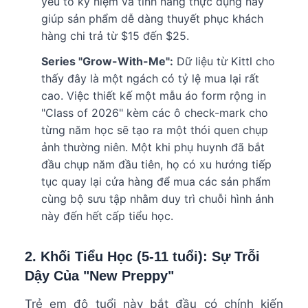
yếu tố kỷ niệm và tính năng thực dụng này
giúp sản phẩm dễ dàng thuyết phục khách
hàng chi trả từ $15 đến $25.
Series "Grow-With-Me":
Dữ liệu từ Kittl cho
thấy đây là một ngách có tỷ lệ mua lại rất
cao. Việc thiết kế một mẫu áo form rộng in
"Class of 2026" kèm các ô check-mark cho
từng năm học sẽ tạo ra một thói quen chụp
ảnh thường niên. Một khi phụ huynh đã bắt
đầu chụp năm đầu tiên, họ có xu hướng tiếp
tục quay lại cửa hàng để mua các sản phẩm
cùng bộ sưu tập nhằm duy trì chuỗi hình ảnh
này đến hết cấp tiểu học.
2. Khối Tiểu Học (5-11 tuổi): Sự Trỗi
Dậy Của "New Preppy"
Trẻ em độ tuổi này bắt đầu có chính kiến